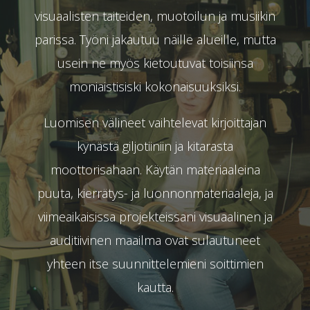
visuaalisten taiteiden, muotoilun ja musiikin
parissa. Työni jakautuu näille alueille, mutta
usein ne myös kietoutuvat toisiinsa
moniaistisiski kokonaisuuksiksi.
Luomisen välineet vaihtelevat kirjoittajan
kynästä giljotiiniin ja kitarasta
moottorisahaan. Käytän materiaaleina
puuta, kierrätys- ja luonnonmateriaaleja, ja
viimeaikaisissa projekteissani visuaalinen ja
auditiivinen maailma ovat sulautuneet
yhteen itse suunnittelemieni soittimien
kautta.