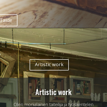
aTaide
Artistic work
Artistic work
Olen monialainen taiteilija ja työskentelen