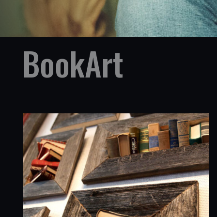
BookArt