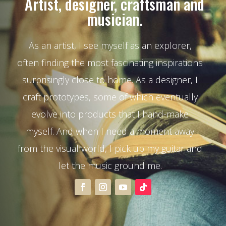
Artist, designer, craftsman and
musician.
As an artist, I see myself as an explorer,
often finding the most fascinating inspirations
surprisingly close to home. As a designer, I
craft prototypes, some of which eventually
evolve into products that I hand-make
myself. And when I need a moment away
from the visual world, I pick up my guitar and
let the music ground me.