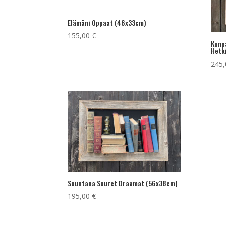
Elämäni Oppaat (46x33cm)
155,00
€
Kunpa
Hetk
245
Suuntana Suuret Draamat (56x38cm)
195,00
€