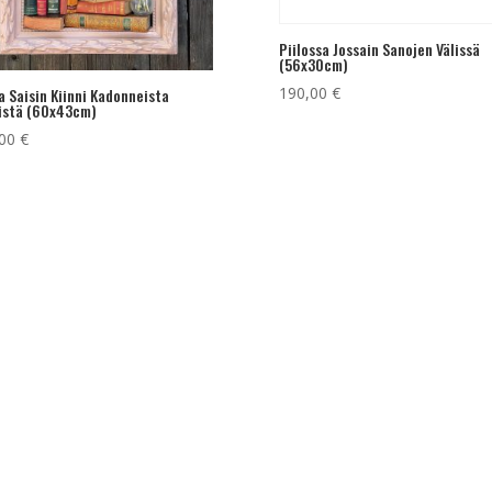
Piilossa Jossain Sanojen Välissä
(56x30cm)
190,00
€
 Saisin Kiinni Kadonneista
istä (60x43cm)
,00
€