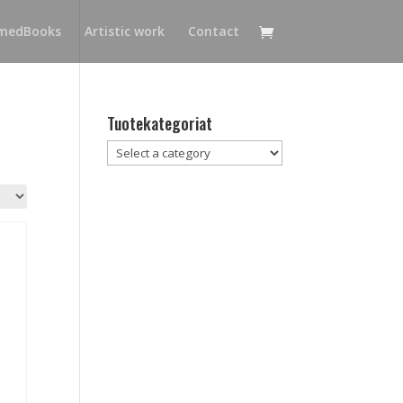
medBooks
Artistic work
Contact
Tuotekategoriat