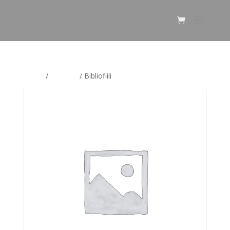
Home
/
Bibliofiili
/ Bibliofiili