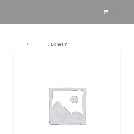
Home
/
Boheemi
/ Boheemi