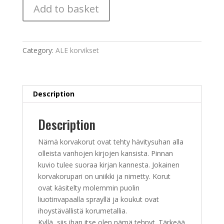
Egypt
Add to basket
quantity
Category:
ALE korvikset
Description
Description
Nämä korvakorut ovat tehty hävitysuhan alla
olleista vanhojen kirjojen kansista. Pinnan
kuvio tulee suoraa kirjan kannesta. Jokainen
korvakorupari on uniikki ja nimetty. Korut
ovat käsitelty molemmin puolin
liuotinvapaalla sprayllä ja koukut ovat
ihoystävällistä korumetallia.
Kyllä, siis ihan itse olen nämä tehnyt. Tärkeää