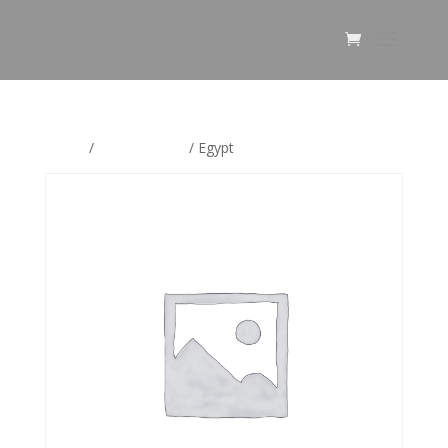
Home
/
ALE korvikset
/ Egypt