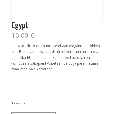
Egypt
15,00
€
ELLA -mallisto on muotokieleltään elegantti ja rohkea.
Isot Ellat eivät pelkää näyttää rohkeuttaan mutta eivät
jää pikku Ellatkaan kenenkään jalkoihin, sillä rohkeus
kumpuaa sisältäpäin! Voitetaan pelot ja parannetaan
maailmaa pala kerrallaan!
1 in stock