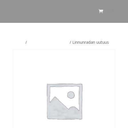
Home
/
Linnunradan uutuudet
/ Linnunradan uutuus