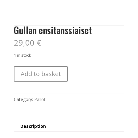
Gullan ensitanssiaiset
29,00
€
1 in stock
Gullan
Add to basket
ensitanssiaiset
quantity
Category:
Pallot
Description