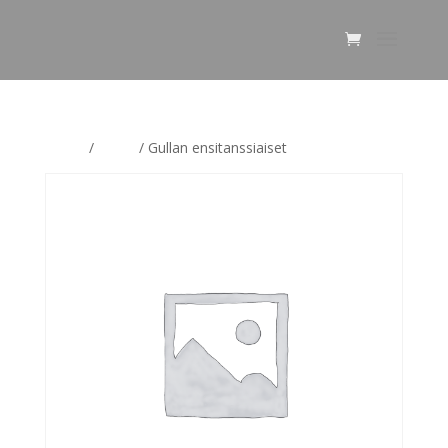
Home
/
Pallot
/ Gullan ensitanssiaiset