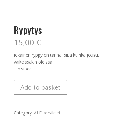
Rypytys
15,00
€
Jokainen ryppy on tarina, siitä kuinka joustit
vaikeissakin oloissa
1 in stock
Rypytys
Add to basket
quantity
Category:
ALE korvikset