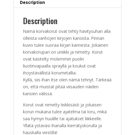
Description
Description
Nämä korvakorut ovat tehty hävitysuhan alla
olleista vanhojen kirjojen kansista. Pinnan
kuvio tulee suoraa kirjan kannesta. Jokainen
korvakorupari on uniikki ja nimetty. Korut
ovat käsitelty molemmin puolin
liuotinvapaalla sprayllä ja koukut ovat
ihoystävällistä korumetallia.
Kyllä, siis ihan itse olen nämä tehnyt. Tärkeää
on, että muistat pitää viisauden näiden
kansien välissä.
Korut ovat nimetty leikkisästi ja jokaisen
korun mukana tulee ajatelma tai loru, mikä
saa hymyn huulille tai ajatukset liikkeelle.
Yllätä ystäväsi ihanalla kierrätyskorulla ja
hauskalla viestillä!