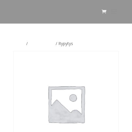
Home
/
ALE korvikset
/ Rypytys