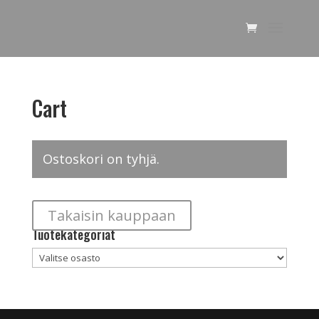
Cart
Ostoskori on tyhjä.
Takaisin kauppaan
Tuotekategoriat