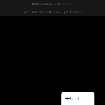
DP Web Solutions
- Don’t Panic.
Katri Oikarinen © 2018-2026 All Rights Reserved
English (UK)
Suomi