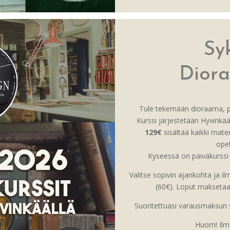
Sy
Diora
Tule tekemään dioraama, pi
Kurssi järjestetään Hyvinkääl
129€
sisältää kaikki materi
ope
Kyseessä on päiväkurssi 
Valitse sopivin ajankohta ja
(60€). Loput maksetaan 
Suoritettuasi varausmaksun s
Huom! Ilm