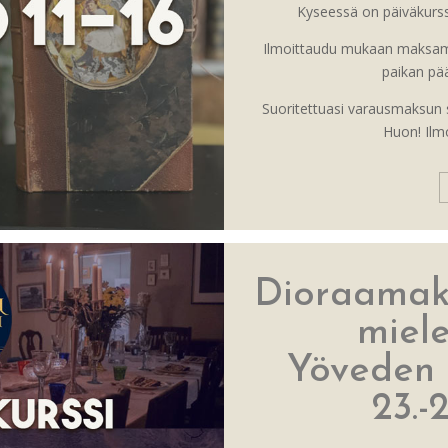
Kyseessä on päiväkurssi
Ilmoittaudu mukaan maksam
paikan pääl
Suoritettuasi varausmaksun s
Huon! Ilm
Dioraamaku
miel
Yöveden 
23.-