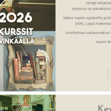
tehdyt kehykset
Kyseessä on päiväkurssi 
Valitse sopivin ajankohta ja
(60€). Loput maksetaan 
Suoritettuasi varausmaksun s
Huom! Ilm
Ke