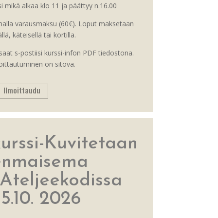
 mikä alkaa klo 11 ja päättyy n.16.00
alla varausmaksu (60€). Loput maksetaan
lä, käteisellä tai kortilla.
aat s-postiisi kurssi-infon PDF tiedostona.
oittautuminen on sitova.
Ilmoittaudu
rssi-Kuvitetaan
enmaisema
Ateljeekodissa
25.10. 2026