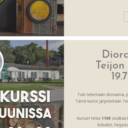
Dior
Teijon
19.7
Tule tekemään dioraama, pi
Tämä kurssi järjestetään Tei
Kurssin hinta
110€
sisältää k
ledvalot, heijas