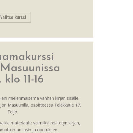
Valitse kurssi
aamakurssi
 Masuunissa
. klo 11-16
eni mielenmaisema vanhan kirjan sisälle.
jon Masuunilla, osoitteessa Telakkatie 17,
Teijo.
aikki materiaalit: valmiiksi rei-itetyn kirjan,
tamattoman lasin ja opetuksen.