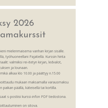
ksy 2026
amakurssit
eni mielenmaisema vanhan kirjan sisälle.
lä, työhuoneellani Pajatiellä. Kurssin hinta
aalit: valmiiksi rei-itetyn kirjan, ledvalot,
tuksen ja lounaan.
mikä alkaa klo 10.00 ja päättyy n.15.00
 ilmoittaudu mukaan maksamalla varausmaksu
paikan päällä, käteisellä tai kortilla.
aat s-postiisi kurssi-infon PDF tiedostona.
oittautuminen on sitova.