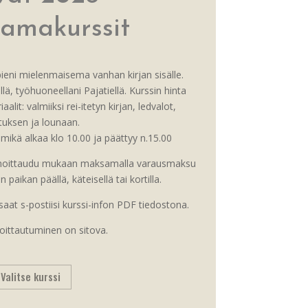
amakurssit
eni mielenmaisema vanhan kirjan sisälle.
lä, työhuoneellani Pajatiellä. Kurssin hinta
aalit: valmiiksi rei-itetyn kirjan, ledvalot,
tuksen ja lounaan.
mikä alkaa klo 10.00 ja päättyy n.15.00
 ilmoittaudu mukaan maksamalla varausmaksu
paikan päällä, käteisellä tai kortilla.
aat s-postiisi kurssi-infon PDF tiedostona.
oittautuminen on sitova.
Valitse kurssi