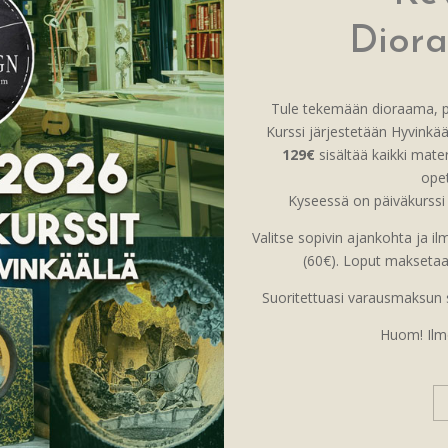
Diora
Tule tekemään dioraama, pi
Kurssi järjestetään Hyvinkääl
129€
sisältää kaikki materi
ope
Kyseessä on päiväkurssi 
Valitse sopivin ajankohta ja
(60€). Loput maksetaan 
Suoritettuasi varausmaksun s
Huom! Ilm