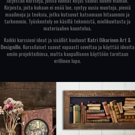
Järjestän kursseja, joissa vanhat kirjat saavat uuden elämän.
Kirjoista, joita kukaan ei enää lue, syntyy uusia muotoja, pieniä
maailmoja ja teoksia, jotka kutsuvat katsomaan hitaammin ja
tarkemmin. Työskentely on käsillä tekemistä, mielikuvitusta ja
materiaalien kuuntelua.
Kaikki kurssieni ideat ja sisällöt kuuluvat
Katri Oikarinen Art &
Designille
. Kurssilaiset saavat vapaasti soveltaa ja käyttää ideoita
omiin projekteihinsa, mutta kaupalliseen käyttöön tarvitaan
erillinen lupa.