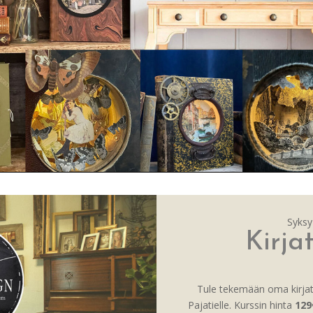
Syksy
Kirja
Tule tekemään oma kirjata
Pajatielle. Kurssin hinta
129