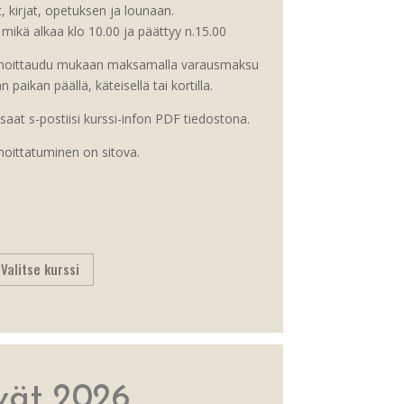
, kirjat, opetuksen ja lounaan.
mikä alkaa klo 10.00 ja päättyy n.15.00
 ilmoittaudu mukaan maksamalla varausmaksu
paikan päällä, käteisellä tai kortilla.
aat s-postiisi kurssi-infon PDF tiedostona.
oittatuminen on sitova.
Valitse kurssi
vät 2026