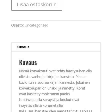
Basics
Lisää ostoskoriin
määrä
Osasto:
Uncategorized
Kuvaus
Kuvaus
Nämä korvakorut ovat tehty hävitysuhan alla
olleista vanhojen kirjojen kansista. Pinnan
kuvio tulee suoraa kirjan kannesta. Jokainen
korvakorupari on uniikki ja nimetty. Korut
ovat käsitelty molemmin puolin
liuotinvapaalla sprayllä ja koukut ovat
ihoystävällistä korumetallia.
Kyllä, siis ihan itse olen nämä tehnyt. Tärkeää