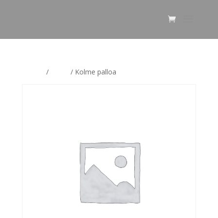
Etusivu
/
Pallot
/ Kolme palloa