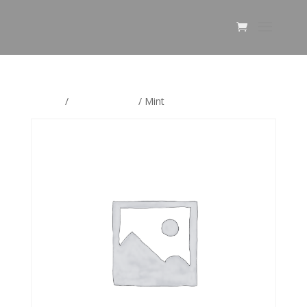
Etusivu
/
Uncategorized
/ Mint