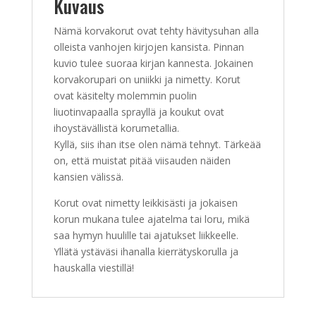
Kuvaus
Nämä korvakorut ovat tehty hävitysuhan alla
olleista vanhojen kirjojen kansista. Pinnan
kuvio tulee suoraa kirjan kannesta. Jokainen
korvakorupari on uniikki ja nimetty. Korut
ovat käsitelty molemmin puolin
liuotinvapaalla sprayllä ja koukut ovat
ihoystävällistä korumetallia.
Kyllä, siis ihan itse olen nämä tehnyt. Tärkeää
on, että muistat pitää viisauden näiden
kansien välissä.
Korut ovat nimetty leikkisästi ja jokaisen
korun mukana tulee ajatelma tai loru, mikä
saa hymyn huulille tai ajatukset liikkeelle.
Yllätä ystäväsi ihanalla kierrätyskorulla ja
hauskalla viestillä!