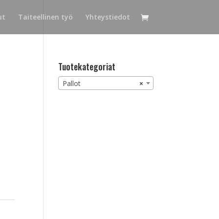
ut
Taiteellinen työ
Yhteystiedot
Tuotekategoriat
Pallot
×