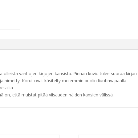
 olleista vanhojen kirjojen kansista. Pinnan kuvio tulee suoraa kirjan
ja nimetty. Korut ovat käsitelty molemmin puolin liuotinvapaalla
etallia.
ää on, että muistat pitää viisauden näiden kansien välissä.