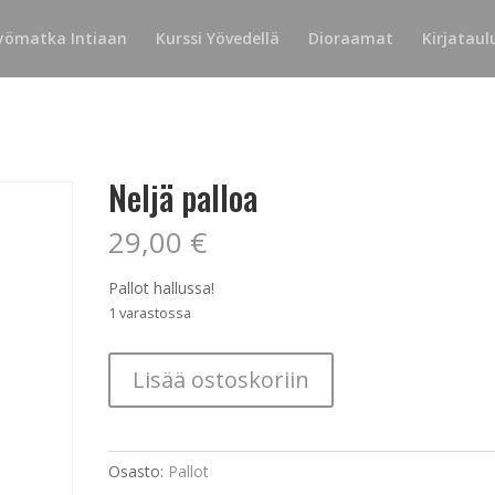
yömatka Intiaan
Kurssi Yövedellä
Dioraamat
Kirjataul
Neljä palloa
29,00
€
Pallot hallussa!
1 varastossa
Neljä
Lisää ostoskoriin
palloa
määrä
Osasto:
Pallot