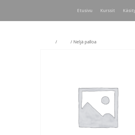
Etusivu
Kurssit
Käsit
Etusivu
/
Pallot
/ Neljä palloa