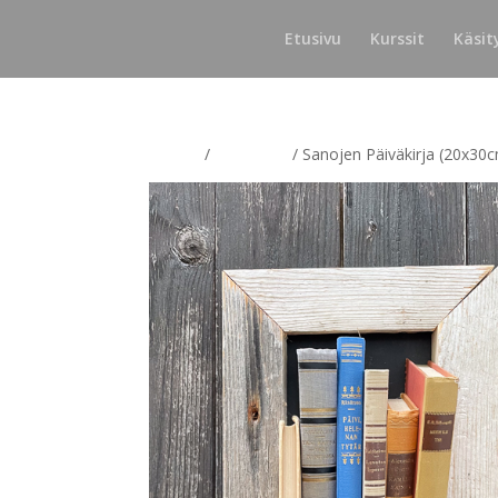
Etusivu
Kurssit
Käsit
Etusivu
/
Kirjataulut
/ Sanojen Päiväkirja (20x30