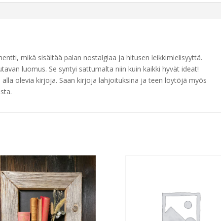
mentti, mikä sisältää palan nostalgiaa ja hitusen leikkimielisyyttä.
utavan luomus. Se syntyi sattumalta niin kuin kaikki hyvät ideat!
lla olevia kirjoja. Saan kirjoja lahjoituksina ja teen löytöjä myös
ista.