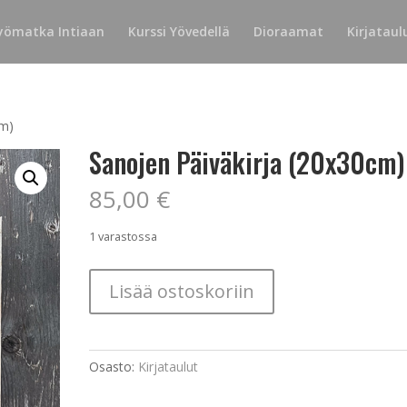
yömatka Intiaan
Kurssi Yövedellä
Dioraamat
Kirjataul
cm)
Sanojen Päiväkirja (20x30cm)
85,00
€
1 varastossa
Sanojen
Lisää ostoskoriin
Päiväkirja
(20x30cm)
määrä
Osasto:
Kirjataulut