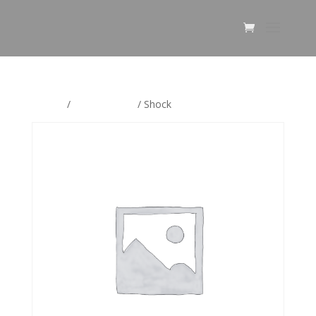
Etusivu
/
ALE korvikset
/ Shock