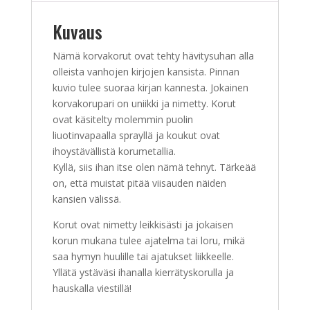
Kuvaus
Nämä korvakorut ovat tehty hävitysuhan alla
olleista vanhojen kirjojen kansista. Pinnan
kuvio tulee suoraa kirjan kannesta. Jokainen
korvakorupari on uniikki ja nimetty. Korut
ovat käsitelty molemmin puolin
liuotinvapaalla sprayllä ja koukut ovat
ihoystävällistä korumetallia.
Kyllä, siis ihan itse olen nämä tehnyt. Tärkeää
on, että muistat pitää viisauden näiden
kansien välissä.
Korut ovat nimetty leikkisästi ja jokaisen
korun mukana tulee ajatelma tai loru, mikä
saa hymyn huulille tai ajatukset liikkeelle.
Yllätä ystäväsi ihanalla kierrätyskorulla ja
hauskalla viestillä!