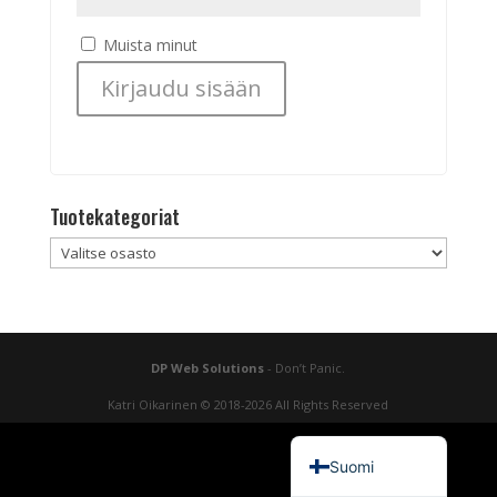
Muista minut
Kirjaudu sisään
Salasana unohtunut?
Tuotekategoriat
DP Web Solutions
- Don’t Panic.
Katri Oikarinen © 2018-2026 All Rights Reserved
English (UK)
Suomi