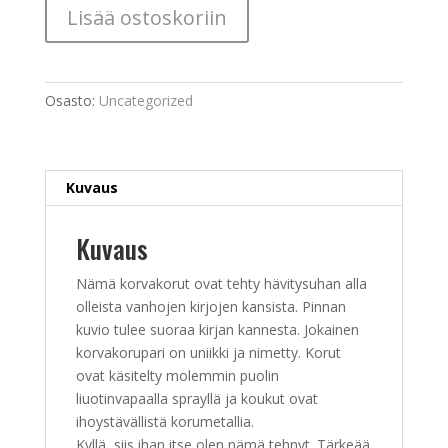
Blocks
Lisää ostoskoriin
määrä
Osasto:
Uncategorized
Kuvaus
Kuvaus
Nämä korvakorut ovat tehty hävitysuhan alla
olleista vanhojen kirjojen kansista. Pinnan
kuvio tulee suoraa kirjan kannesta. Jokainen
korvakorupari on uniikki ja nimetty. Korut
ovat käsitelty molemmin puolin
liuotinvapaalla sprayllä ja koukut ovat
ihoystävällistä korumetallia.
Kyllä, siis ihan itse olen nämä tehnyt. Tärkeää