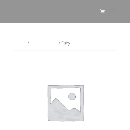
Etusivu
/
Uncategorized
/ Fairy