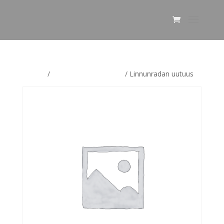
Etusivu
/
Linnunradan uutuudet
/ Linnunradan uutuus