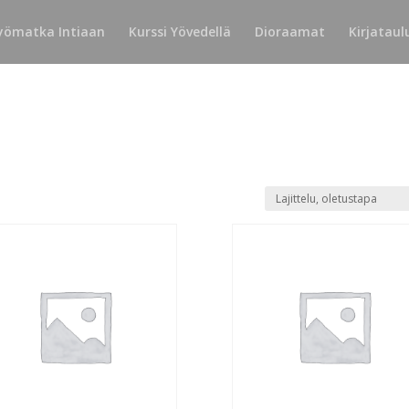
yömatka Intiaan
Kurssi Yövedellä
Dioraamat
Kirjataul