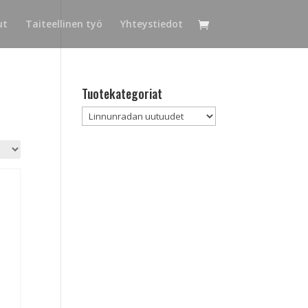
ut
Taiteellinen työ
Yhteystiedot
Tuotekategoriat