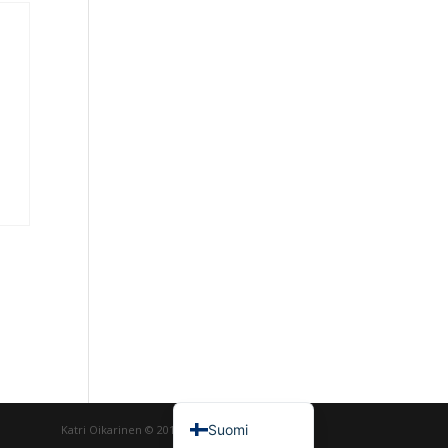
English (UK)
Suomi
Katri Oikarinen © 2018-2026 All Rights Reserved