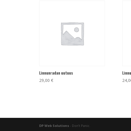
Linnunradan uutuus
Linn
29,00
€
24,
DP Web Solutions
- Don’t Panic.