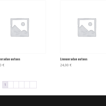
unradan uutuus
Linnunradan uutuus
00
€
24,00
€
1
2
3
4
5
→