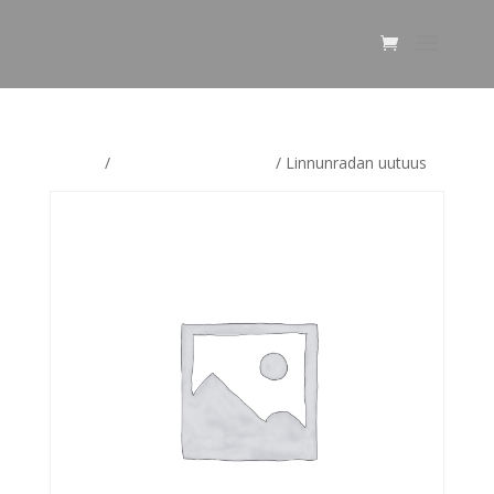
Etusivu
/
Linnunradan uutuudet
/ Linnunradan uutuus