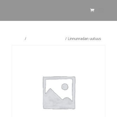
Etusivu
/
Linnunradan uutuudet
/ Linnunradan uutuus